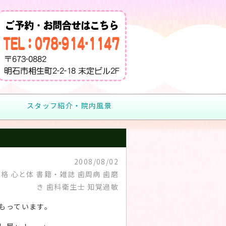
スタッフ紹介・院内風景
2008/08/02
格 心と体 書籍・雑誌 歯周病 歯磨
き 歯科衛生士 知覚過敏
もっています。