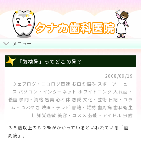
メニュー
トップページ
「歯槽骨」ってどこの骨？
院長からみなさまへ
2008/09/19
ウェブログ・ココログ関連 お口の悩み スポーツ ニュー
地図・診療時間・お休み
ス パソコン・インターネット ホワイトニング 入れ歯・
治療について
義歯 学問・資格 審美 心と体 恋愛 文化・芸術 日記・コラ
ム・つぶやき 映画・テレビ 書籍・雑誌 歯周病 歯科衛生
スタッフ紹介・院内風景
士 知覚過敏 美容・コスメ 芸能・アイドル 虫歯
３５歳以上の８２%がかかっているといわれている「歯
周病」。