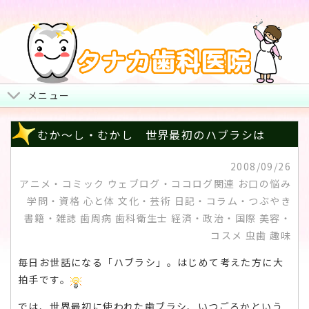
メニュー
トップページ
むか～し・むかし 世界最初のハブラシは
院長からみなさまへ
2008/09/26
アニメ・コミック ウェブログ・ココログ関連 お口の悩み
地図・診療時間・お休み
学問・資格 心と体 文化・芸術 日記・コラム・つぶやき
治療について
書籍・雑誌 歯周病 歯科衛生士 経済・政治・国際 美容・
コスメ 虫歯 趣味
スタッフ紹介・院内風景
毎日お世話になる「ハブラシ」。はじめて考えた方に大
拍手です。
では、世界最初に使われた歯ブラシ、いつごろかという