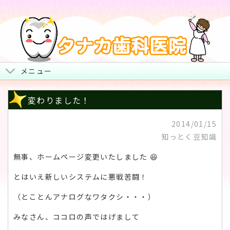
メニュー
トップページ
変わりました！
院長からみなさまへ
2014/01/15
知っとく豆知識
地図・診療時間・お休み
無事、ホームページ変更いたしました 😆
治療について
とはいえ新しいシステムに悪戦苦闘！
スタッフ紹介・院内風景
（とことんアナログなワタクシ・・・）
みなさん、ココロの声ではげまして