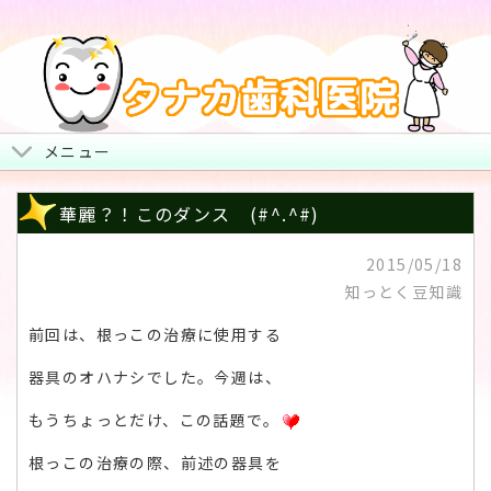
メニュー
トップページ
華麗？！このダンス (#^.^#)
院長からみなさまへ
2015/05/18
知っとく豆知識
地図・診療時間・お休み
前回は、根っこの治療に使用する
治療について
器具のオハナシでした。今週は、
スタッフ紹介・院内風景
もうちょっとだけ、この話題で。
根っこの治療の際、前述の器具を