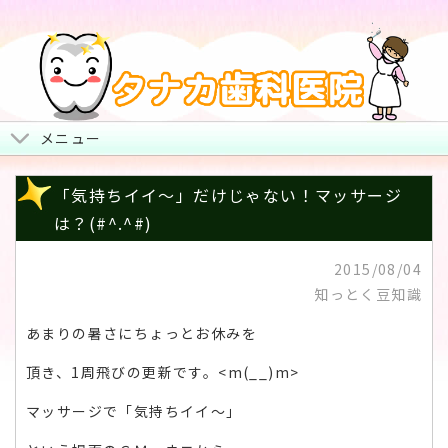
メニュー
トップページ
「気持ちイイ～」だけじゃない！マッサージ
は？(#^.^#)
院長からみなさまへ
2015/08/04
地図・診療時間・お休み
知っとく豆知識
治療について
あまりの暑さにちょっとお休みを
スタッフ紹介・院内風景
頂き、1周飛びの更新です。<m(__)m>
マッサージで「気持ちイイ～」