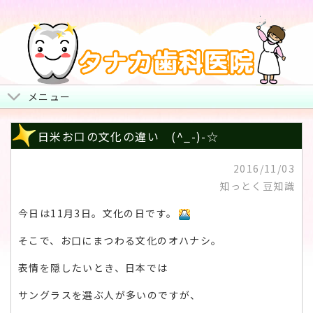
メニュー
トップページ
日米お口の文化の違い (^_-)-☆
院長からみなさまへ
2016/11/03
知っとく豆知識
地図・診療時間・お休み
今日は11月3日。文化の日です。
治療について
そこで、お口にまつわる文化のオハナシ。
スタッフ紹介・院内風景
表情を隠したいとき、日本では
サングラスを選ぶ人が多いのですが、