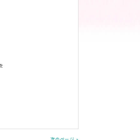
を
次のページ »