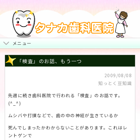
メニュー
トップページ
「検査」のお話、もう一つ
院長からみなさまへ
2009/08/08
知っとく豆知識
地図・診療時間・お休み
先週に続き歯科医院で行われる「検査」のお話です。
治療について
(^_^)
スタッフ紹介・院内風景
ムシバや打撲などで、歯の中の神経が生きているか
死んでしまったかわからないことがあります。これはレ
ントゲンで