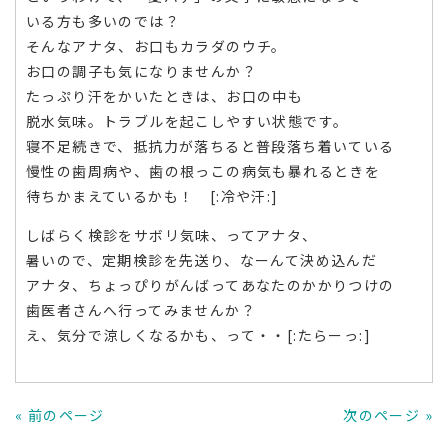
いる方も多いのでは？
そんなアナタ、お口もカラダのウチ。
お口の調子も気になりませんか？
たっぷり汗をかいたときは、お口の中も
脱水気味。トラブルを起こしやすい状態です。
寝不足続きで、抵抗力が落ちると普段落ち着いている
慢性の歯周病や、歯の根っこの病気も暴れるときを
待ちかまえているかも！ [:冷や汗:]
しばらく検診をサボリ気味、ってアナタ、
暑いので、定期検診を先送り、なーんて決め込んだ
アナタ、ちょっぴりがんばってあなたのかかりつけの
歯医者さんへ行ってみませんか？
え、気分で涼しくなるかも、って・・[:たらーっ:]
« 前のページ
次のページ »