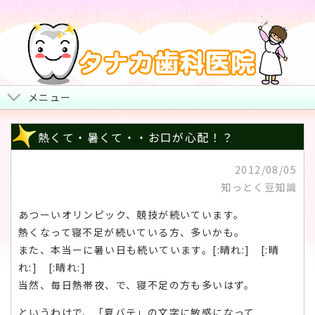
メニュー
トップページ
熱くて・暑くて・・お口が心配！？
院長からみなさまへ
2012/08/05
知っとく豆知識
地図・診療時間・お休み
あつーいオリンピック、競技が続いています。
治療について
熱くなって寝不足が続いている方、多いかも。
また、本当ーに暑い日も続いています。[:晴れ:] [:晴
スタッフ紹介・院内風景
れ:] [:晴れ:]
当然、毎日熱帯夜、で、寝不足の方も多いはず。
というわけで、「夏バテ」の文字に敏感になって