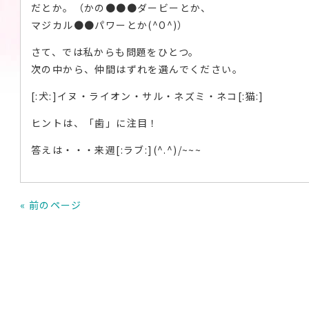
だとか。（かの●●●ダービーとか、
マジカル●●パワーとか(^O^)）
さて、では私からも問題をひとつ。
次の中から、仲間はずれを選んでください。
[:犬:]イヌ・ライオン・サル・ネズミ・ネコ[:猫:]
ヒントは、「歯」に注目！
答えは・・・来週[:ラブ:](^.^)/~~~
« 前のページ