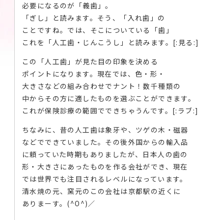
必要になるのが「義歯」。
「ぎし」と読みます。そう、「入れ歯」の
ことですね。では、そこについている「歯」
これを「人工歯・じんこうし」と読みます。[:見る:]
この「人工歯」が見た目の印象を決める
ポイントになります。現在では、色・形・
大きさなどの組み合わせでナント！数千種類の
中からその方に適したものを選ぶことができます。
これが保険診療の範囲でできちゃうんです。[:ラブ:]
ちなみに、昔の人工歯は象牙や、ツゲの木・磁器
などでできていました。その後外国からの輸入品
に頼っていた時期もありましたが、日本人の歯の
形・大きさにあったものを作る会社ができ、現在
では世界でも注目されるレベルになっています。
清水焼の元、窯元のこの会社は京都駅の近くに
ありまーす。(^O^)／