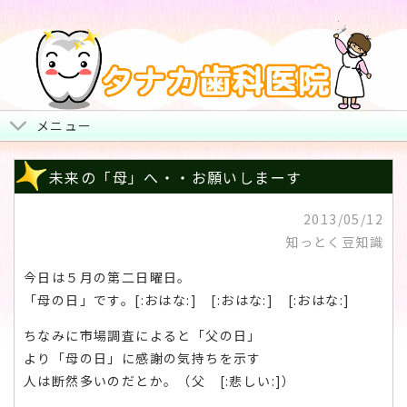
メニュー
トップページ
未来の「母」へ・・お願いしまーす
院長からみなさまへ
2013/05/12
知っとく豆知識
地図・診療時間・お休み
今日は５月の第二日曜日。
治療について
「母の日」です。[:おはな:] [:おはな:] [:おはな:]
スタッフ紹介・院内風景
ちなみに市場調査によると「父の日」
より「母の日」に感謝の気持ちを示す
人は断然多いのだとか。（父 [:悲しい:]）