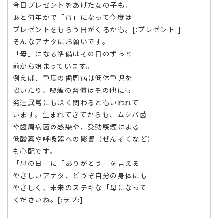
今日プレゼントをあげた女の子も、
あと何年かで「母」になって今度は
プレゼントをもらう日がくるかも。[:プレゼント:]
そんなアナタにお願いです。
「母」になる準備はその日のずっと
前から始まっています。
例えば、重度の歯周病は低体重児を
招いたり、喫煙の習慣はその他にも
発達異常にも深く関わるともいわれて
います。生まれてきてからも、ムシバ菌
や歯周病菌の感染や、受動喫煙による
低酸素や呼吸器への影響（ぜんそくなど）
も心配です。
「母の日」に「ありがとう」を言える
やさしいアナタ、どうぞ自分の身体にも
やさしく、未来のステキな「母になって
くださいね。[:ラブ:]