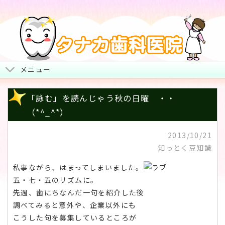
メニュー
トップページ
「詠む」を読んじゃう秋の日曜 ・・
（*^_^*）
院長からみなさまへ
2013/10/21
地図・診療時間・お休み
知っとく豆知識
治療について
私事ながら、はまってしまいました。
五・七・五のリズムに。
スタッフ紹介・院内風景
先週、歯にちなんだ一句を紹介した後
調べてみると意外や、企業以外にも
こうした句を募集しているところが